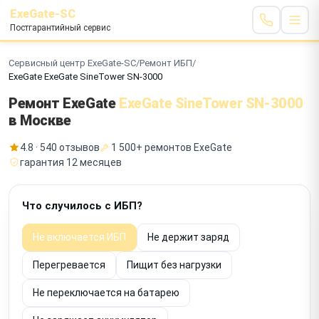
ExeGate-SC
Постгарантийный сервис
Сервисный центр ExeGate-SC
/
Ремонт ИБП
/
ExeGate ExeGate SineTower SN-3000
Ремонт ExeGate
ExeGate SineTower SN-3000
в Москве
4.8 · 540 отзывов
1 500+ ремонтов ExeGate
гарантия 12 месяцев
Что случилось с ИБП?
Не включается ИБП
Не держит заряд
Перегревается
Пищит без нагрузки
Не переключается на батарею