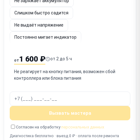
Не заряжает аккумулятор
Слишком быстро садится
Не выдаёт напряжение
Постоянно мигает индикатор
Шумит вентилятор
Не определяется по USB
1 600 ₽
от 2 до 5 ч
от
Срабатывает защита
Запах гари
Не реагирует на кнопку питания, возможен сбой
Не включается после отключения
контроллера или блока питания
Работает с перебоями
Вызвать мастера
Согласен на обработку
персональных данных
Диагностика бесплатно · выезд 0 ₽ · оплата после ремонта