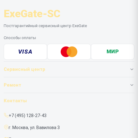
ExeGate-SC
Постгарантийный сервисный центр ExeGate
Способы оплаты
VISA
МИР
Сервисный центр
О нашем сервисе
Ремонт
Гарантия
ИБП
Контакты
Прайс-лист
Мониторов
+7 (495) 128-27-43
Срочный ремонт
г. Москва, ул. Вавилова 3
Доставка и способы оплаты