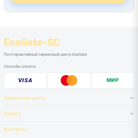
ExeGate-SC
Постгарантийный сервисный центр ExeGate
Способы оплаты
VISA
МИР
Сервисный центр
О нашем сервисе
Ремонт
Гарантия
ИБП
Контакты
Прайс-лист