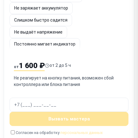
Не заряжает аккумулятор
Слишком быстро садится
Не выдаёт напряжение
Постоянно мигает индикатор
Шумит вентилятор
Не определяется по USB
1 600 ₽
от 2 до 5 ч
от
Срабатывает защита
Запах гари
Не реагирует на кнопку питания, возможен сбой
Не включается после отключения
контроллера или блока питания
Работает с перебоями
Вызвать мастера
Согласен на обработку
персональных данных