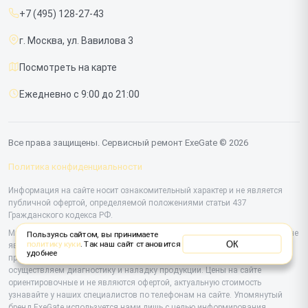
Мониторов
+7 (495) 128-27-43
Срочный ремонт
г. Москва, ул. Вавилова 3
Доставка и способы оплаты
Посмотреть на карте
Диагностика
Ежедневно с 9:00 до 21:00
Контакты
Все права защищены. Сервисный ремонт ExeGate © 2026
Политика конфиденциальности
Информация на сайте носит ознакомительный характер и не является
публичной офертой, определяемой положениями статьи 437
Гражданского кодекса РФ.
Мы специализируемся на обслуживании и ремонте техники ExeGate, но не
Пользуясь сайтом, вы принимаете
ОК
политику куки
. Так наш сайт становится
являемся их официальным представителем. Предоставляем
удобнее
профессиональные услуги после истечения гарантии, а также
осуществляем диагностику и наладку продукции. Цены на сайте
ориентировочные и не являются офертой, актуальную стоимость
узнавайте у наших специалистов по телефонам на сайте. Упомянутый
бренд ExeGate используется нами лишь с целью информирования.