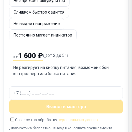
Не заряжает аккумулятор
Слишком быстро садится
Не выдаёт напряжение
Постоянно мигает индикатор
Шумит вентилятор
Не определяется по USB
1 600 ₽
от 2 до 5 ч
от
Срабатывает защита
Запах гари
Не реагирует на кнопку питания, возможен сбой
Не включается после отключения
контроллера или блока питания
Работает с перебоями
Вызвать мастера
Согласен на обработку
персональных данных
Диагностика бесплатно · выезд 0 ₽ · оплата после ремонта