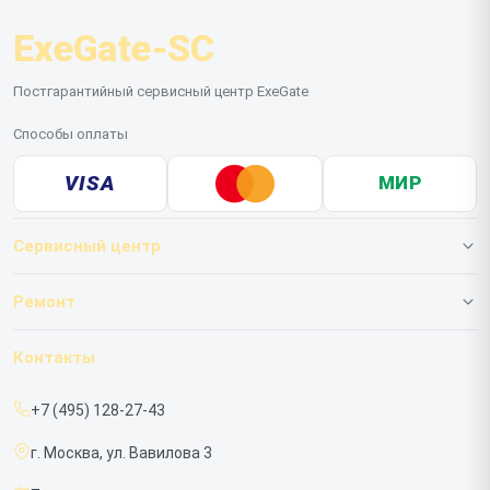
ExeGate-SC
Постгарантийный сервисный центр ExeGate
Способы оплаты
VISA
МИР
Сервисный центр
О нашем сервисе
Ремонт
Гарантия
ИБП
Контакты
Прайс-лист
Мониторов
+7 (495) 128-27-43
Срочный ремонт
г. Москва, ул. Вавилова 3
Доставка и способы оплаты