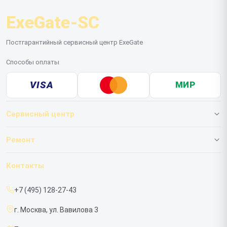
ExeGate-SC
Постгарантийный сервисный центр ExeGate
Способы оплаты
VISA
МИР
Сервисный центр
О нашем сервисе
Ремонт
Гарантия
ИБП
Контакты
Прайс-лист
Мониторов
+7 (495) 128-27-43
Срочный ремонт
г. Москва, ул. Вавилова 3
Доставка и способы оплаты