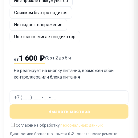
Не заряжает аккумулятор
Слишком быстро садится
Не выдаёт напряжение
Постоянно мигает индикатор
Шумит вентилятор
Не определяется по USB
1 600 ₽
от 2 до 5 ч
от
Срабатывает защита
Запах гари
Не реагирует на кнопку питания, возможен сбой
Не включается после отключения
контроллера или блока питания
Работает с перебоями
Вызвать мастера
Согласен на обработку
персональных данных
Диагностика бесплатно · выезд 0 ₽ · оплата после ремонта