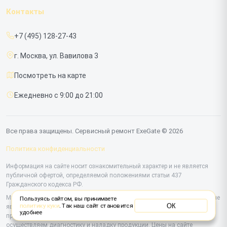
Гарантия
ИБП
Контакты
Прайс-лист
Мониторов
+7 (495) 128-27-43
Срочный ремонт
г. Москва, ул. Вавилова 3
Доставка и способы оплаты
Посмотреть на карте
Диагностика
Ежедневно с 9:00 до 21:00
Контакты
Все права защищены. Сервисный ремонт ExeGate © 2026
Политика конфиденциальности
Информация на сайте носит ознакомительный характер и не является
публичной офертой, определяемой положениями статьи 437
Гражданского кодекса РФ.
Мы специализируемся на обслуживании и ремонте техники ExeGate, но не
Пользуясь сайтом, вы принимаете
ОК
политику куки
. Так наш сайт становится
являемся их официальным представителем. Предоставляем
удобнее
профессиональные услуги после истечения гарантии, а также
осуществляем диагностику и наладку продукции. Цены на сайте