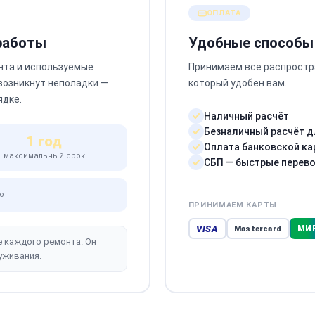
ОПЛАТА
 работы
Удобные способы
нта и используемые
Принимаем все распростр
 возникнут неполадки —
который удобен вам.
ядке.
Наличный расчёт
Безналичный расчёт д
1 год
Оплата банковской ка
максимальный срок
СБП — быстрые перев
от
ПРИНИМАЕМ КАРТЫ
VISA
МИ
Mastercard
е каждого ремонта. Он
уживания.