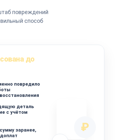
сштаб повреждений
авильный способ
сована до
менно повредило
аботы
 восстановления
дящую деталь
ие с учётом
₽
сумму заранее,
 доплат