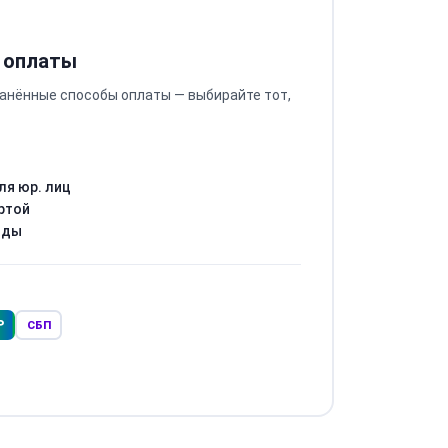
 оплаты
анённые способы оплаты — выбирайте тот,
ля юр. лиц
ртой
оды
Р
СБП