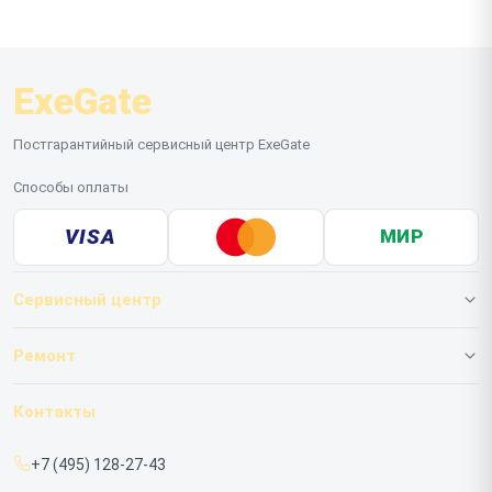
ExeGate
Постгарантийный сервисный центр ExeGate
Способы оплаты
VISA
МИР
Сервисный центр
О нашем сервисе
Ремонт
Гарантия
ИБП
Контакты
Прайс-лист
Мониторов
+7 (495) 128-27-43
Срочный ремонт