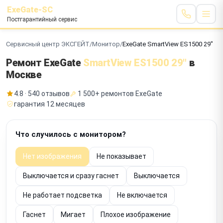
ExeGate-SC
Постгарантийный сервис
Сервисный центр ЭКСГЕЙТ
/
Монитор
/
ExeGate SmartView ES1500 29"
Ремонт ExeGate
SmartView ES1500 29"
в
Москве
4.8 · 540 отзывов
1 500+ ремонтов ExeGate
гарантия 12 месяцев
Что случилось с монитором?
Нет изображения
Не показывает
Выключается и сразу гаснет
Выключается
Не работает подсветка
Не включается
Гаснет
Мигает
Плохое изображение