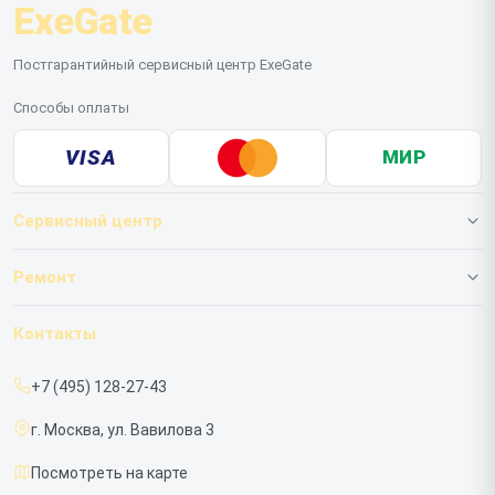
ExeGate
Постгарантийный сервисный центр ExeGate
Способы оплаты
VISA
МИР
Сервисный центр
О нашем сервисе
Ремонт
Гарантия
ИБП
Контакты
Прайс-лист
Мониторов
+7 (495) 128-27-43
Срочный ремонт
г. Москва, ул. Вавилова 3
Доставка и способы оплаты
Посмотреть на карте
Диагностика