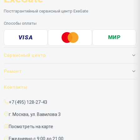
Постгарантийный сервисный центр ExeGate
Способы оплаты
VISA
МИР
Сервисный центр
О нашем сервисе
Ремонт
Гарантия
ИБП
Контакты
Прайс-лист
Мониторов
+7 (495) 128-27-43
Срочный ремонт
г. Москва, ул. Вавилова 3
Доставка и способы оплаты
Посмотреть на карте
Диагностика
Ежедневно с 9:00 до 21:00