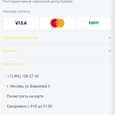
Постгарантийный сервисный центр ExeGate
Способы оплаты
VISA
МИР
Сервисный центр
О нашем сервисе
Ремонт
Гарантия
ИБП
Контакты
Прайс-лист
Мониторов
+7 (495) 128-27-43
Срочный ремонт
г. Москва, ул. Вавилова 3
Доставка и способы оплаты
Посмотреть на карте
Диагностика
Ежедневно с 9:00 до 21:00
Контакты